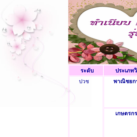
ระดับ
ประเภทว
ปวช
พาณิชยก
เกษตรก