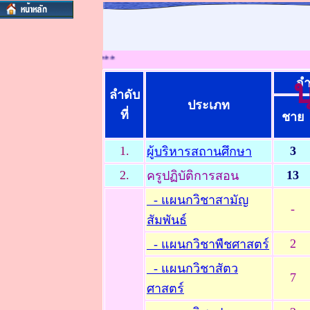
บประมาณ 2562::.*****
จำ
ลำดับ
ประเภท
ที่
ชาย
1.
3
ผู้บริหารสถานศึกษา
2.
13
ครูปฏิบัติการสอน
- แผนกวิชาสามัญ
-
สัมพันธ์
2
- แผนกวิชาพืชศาสตร์
- แผนกวิชาสัตว
7
ศาสตร์