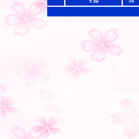
58
รวม