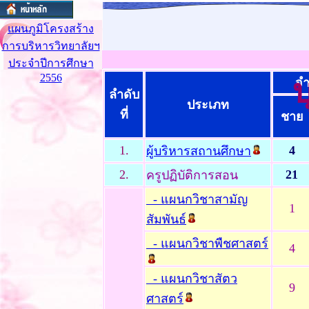
แผนภูมิโครงสร้าง
การบริหารวิทยาลัยฯ
ประจำปีการศึกษา
2556
จำ
ลำดับ
ประเภท
ที่
ชาย
1.
4
ผู้บริหารสถานศึกษา
2.
21
ครูปฏิบัติการสอน
- แผนกวิชาสามัญ
1
สัมพันธ์
- แผนกวิชาพืชศาสตร์
4
- แผนกวิชาสัตว
9
ศาสตร์