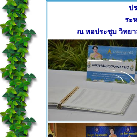
ปร
ระห
ณ หอประชุม วิทย