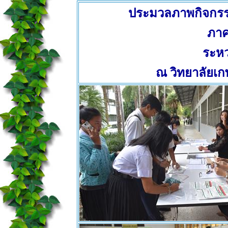
ประมวลภาพกิจกรรม
ภาค
ระหว
ณ วิทยาลัยเ