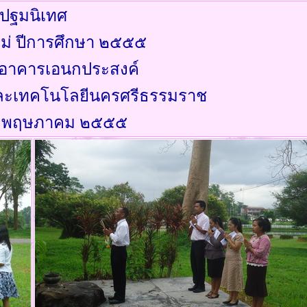
ปฐมนิเทศ
หม่ ปีการศึกษา ๒๕๕๕
อาคารเอนกประสงค์
ละเทคโนโลยีนครศรีธรรมราช
๑๘ พฤษภาคม ๒๕๕๕