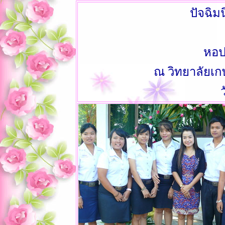
ปัจฉิ
หอป
ณ วิทยาลัยเ