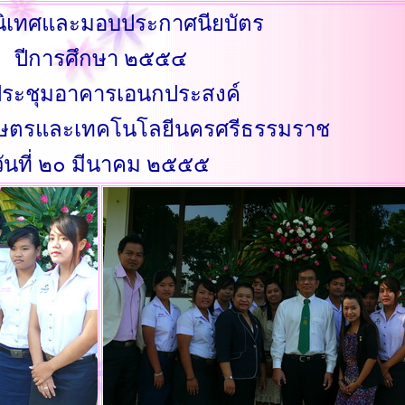
มนิเทศและมอบประกาศนียบัตร
ปีการศึกษา ๒๕๕๔
ระชุมอาคารเอนกประสงค์
กษตรและเทคโนโลยีนครศรีธรรมราช
วันที่ ๒๐ มีนาคม ๒๕๕๕