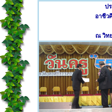
ปร
อาชีว
ณ วิท