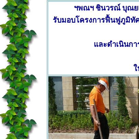
ฯพณฯ ชินวรณ์ บุณยเ
รับมอบโครงการฟื้นฟูภูมิท
และดำเนินการ
ใ